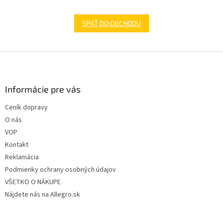
SPÄŤ DO OBCHODU
Z
á
p
ä
Informácie pre vás
t
Ceník dopravy
i
O nás
e
VOP
Kontakt
Reklamácia
Podmienky ochrany osobných údajov
VŠETKO O NÁKUPE
Nájdete nás na Allegro.sk