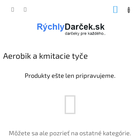
Prejsť
NÁKUP
na
obsah
KOŠÍK
Aerobik a kmitacie tyče
Produkty ešte len pripravujeme.
Môžete sa ale pozrieť na ostatné kategórie.