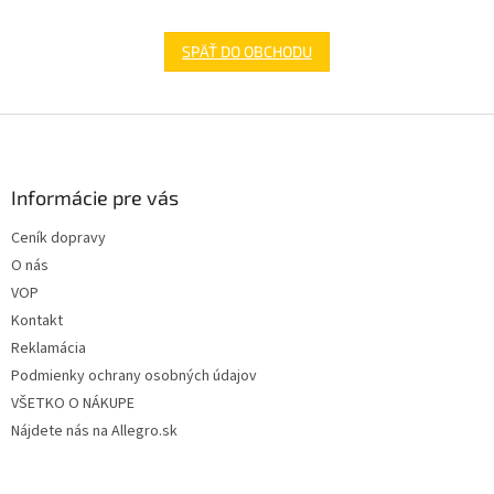
SPÄŤ DO OBCHODU
Z
á
p
ä
Informácie pre vás
t
Ceník dopravy
i
O nás
e
VOP
Kontakt
Reklamácia
Podmienky ochrany osobných údajov
VŠETKO O NÁKUPE
Nájdete nás na Allegro.sk