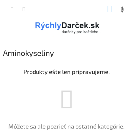
Prejsť
NÁKUP
na
obsah
KOŠÍK
Aminokyseliny
Produkty ešte len pripravujeme.
Môžete sa ale pozrieť na ostatné kategórie.