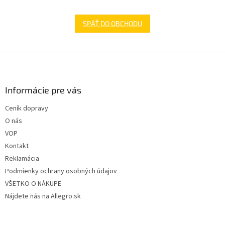
SPÄŤ DO OBCHODU
Z
á
p
ä
Informácie pre vás
t
Ceník dopravy
i
O nás
e
VOP
Kontakt
Reklamácia
Podmienky ochrany osobných údajov
VŠETKO O NÁKUPE
Nájdete nás na Allegro.sk