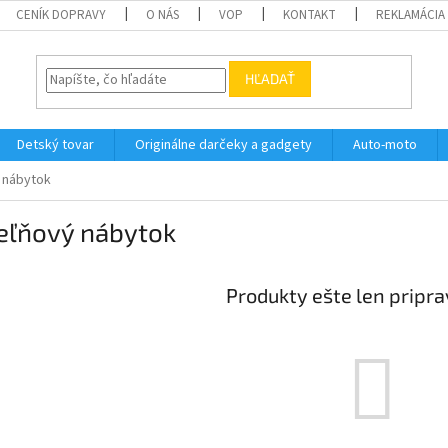
CENÍK DOPRAVY
O NÁS
VOP
KONTAKT
REKLAMÁCIA
HĽADAŤ
Detský tovar
Originálne darčeky a gadgety
Auto-moto
 nábytok
eľňový nábytok
Produkty ešte len pripr