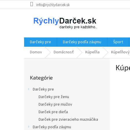
Prejsť
info@rychlydarcek.sk
na
obsah
Darčeky pre
Darčeky podľa záujmu
Šport
Domov
Domácnosť
Kúpeľňa
Kúpeľňový
B
Kúp
o
Preskočiť
č
Kategórie
kategórie
n
ý
Darčeky pre
p
Darčeky pre ženu
a
Darčeky pre mužov
n
e
Darček pre dieťa
l
Darček pre zvieracieho maznáčika
Darčeky podľa záujmu