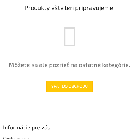
Produkty ešte len pripravujeme.
Môžete sa ale pozrieť na ostatné kategórie.
SPÄŤ DO OBCHODU
Z
á
p
ä
Informácie pre vás
t
Ceník dopravy