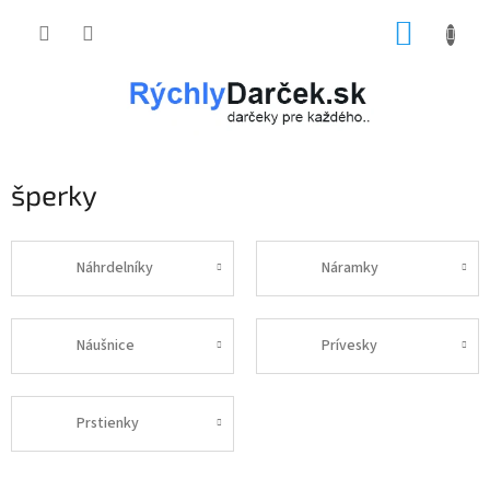
Prejsť
NÁKUP
na
obsah
KOŠÍK
šperky
Náhrdelníky
Náramky
Náušnice
Prívesky
Prstienky