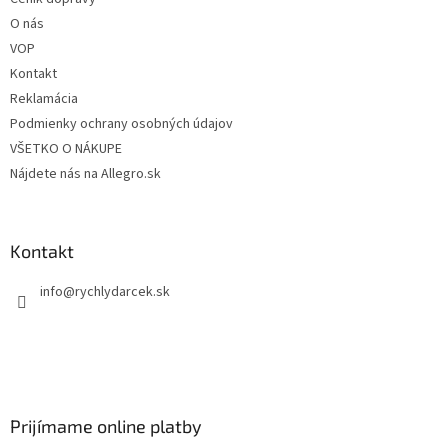
i
O nás
e
VOP
Kontakt
Reklamácia
Podmienky ochrany osobných údajov
VŠETKO O NÁKUPE
Nájdete nás na Allegro.sk
Kontakt
info
@
rychlydarcek.sk
Prijímame online platby