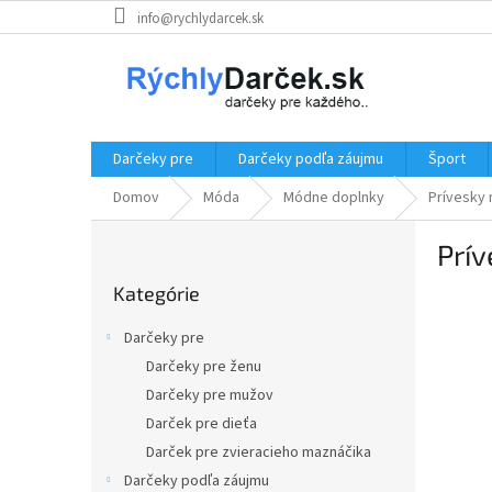
Prejsť
info@rychlydarcek.sk
na
obsah
Darčeky pre
Darčeky podľa záujmu
Šport
Domov
Móda
Módne doplnky
Prívesky 
B
Prív
o
Preskočiť
č
Kategórie
kategórie
n
ý
Darčeky pre
p
Darčeky pre ženu
a
Darčeky pre mužov
n
e
Darček pre dieťa
l
Darček pre zvieracieho maznáčika
Darčeky podľa záujmu