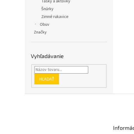
Tašky a aktovky
Šnúrky
Zimné rukavice
Obuv
Značky
Vyhľadávanie
HĽADAŤ
Z
á
p
ä
t
Informác
i