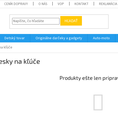
CENÍK DOPRAVY
O NÁS
VOP
KONTAKT
REKLAMÁCIA
HĽADAŤ
Detský tovar
Originálne darčeky a gadgety
Auto-moto
na kľúče
esky na kľúče
Produkty ešte len pripr