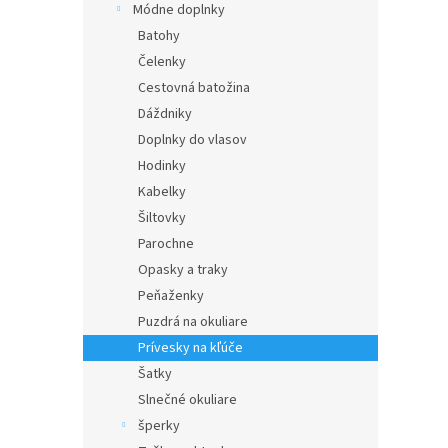
Módne doplnky
Batohy
Čelenky
Cestovná batožina
Dáždniky
Doplnky do vlasov
Hodinky
Kabelky
Šiltovky
Parochne
Opasky a traky
Peňaženky
Puzdrá na okuliare
Prívesky na kľúče
Šatky
Slnečné okuliare
šperky