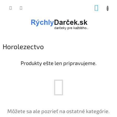
Prejsť
NÁKUP
na
obsah
KOŠÍK
Horolezectvo
Produkty ešte len pripravujeme.
Môžete sa ale pozrieť na ostatné kategórie.