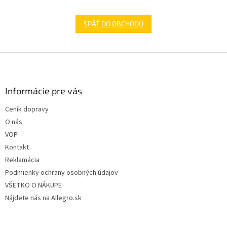
SPÄŤ DO OBCHODU
Z
á
p
ä
Informácie pre vás
t
Ceník dopravy
i
O nás
e
VOP
Kontakt
Reklamácia
Podmienky ochrany osobných údajov
VŠETKO O NÁKUPE
Nájdete nás na Allegro.sk