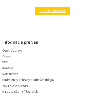
SPÄŤ DO OBCHODU
Z
á
p
ä
Informácie pre vás
t
Ceník dopravy
i
O nás
e
VOP
Kontakt
Reklamácia
Podmienky ochrany osobných údajov
VŠETKO O NÁKUPE
Nájdete nás na Allegro.sk