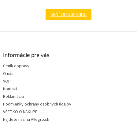
SPÄŤ DO OBCHODU
Z
á
p
ä
Informácie pre vás
t
Ceník dopravy
i
O nás
e
VOP
Kontakt
Reklamácia
Podmienky ochrany osobných údajov
VŠETKO O NÁKUPE
Nájdete nás na Allegro.sk