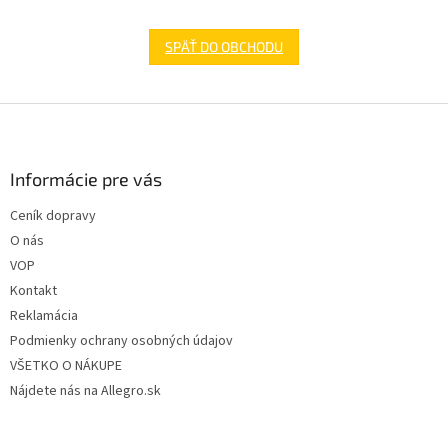
SPÄŤ DO OBCHODU
Z
á
p
ä
Informácie pre vás
t
Ceník dopravy
i
O nás
e
VOP
Kontakt
Reklamácia
Podmienky ochrany osobných údajov
VŠETKO O NÁKUPE
Nájdete nás na Allegro.sk