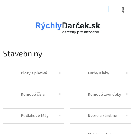
Prejsť
NÁKUP
na
obsah
KOŠÍK
Stavebniny
Ploty a pletivá
Farby a laky
Domové čísla
Domové zvončeky
Podlahové lišty
Dvere a zárubne