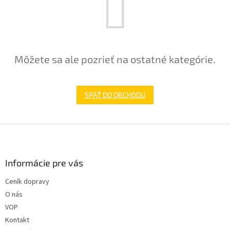
Môžete sa ale pozrieť na ostatné kategórie.
SPÄŤ DO OBCHODU
Z
á
p
ä
Informácie pre vás
t
Ceník dopravy
i
O nás
e
VOP
Kontakt