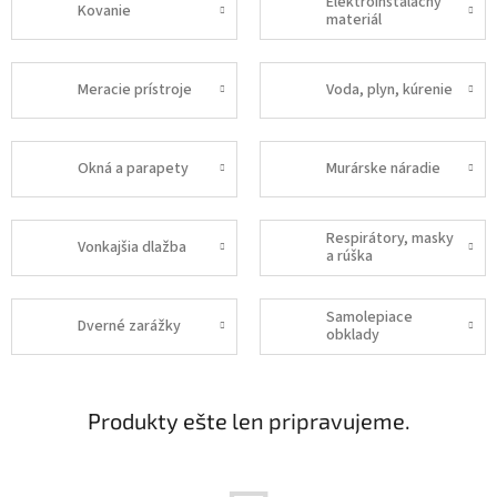
Elektroinštalačný
Kovanie
materiál
Meracie prístroje
Voda, plyn, kúrenie
Okná a parapety
Murárske náradie
Respirátory, masky
Vonkajšia dlažba
a rúška
Samolepiace
Dverné zarážky
obklady
Produkty ešte len pripravujeme.