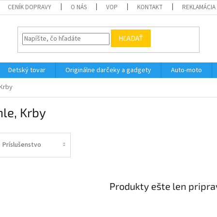
CENÍK DOPRAVY
O NÁS
VOP
KONTAKT
REKLAMÁCIA
HĽADAŤ
Detský tovar
Originálne darčeky a gadgety
Auto-moto
 Krby
le, Krby
Príslušenstvo
Produkty ešte len pripr