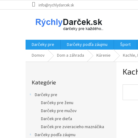
Prejsť
info@rychlydarcek.sk
na
obsah
Darčeky pre
Darčeky podľa záujmu
Šport
Domov
Dom a záhrada
Kúrenie
Kachle,
B
Kach
o
Preskočiť
č
Kategórie
kategórie
n
ý
Darčeky pre
p
Darčeky pre ženu
a
Darčeky pre mužov
n
e
Darček pre dieťa
l
Darček pre zvieracieho maznáčika
Darčeky podľa záujmu