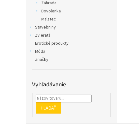
Záhrada
Dovolenka
Malatec
Stavebniny
Zvieratá
Erotické produkty
Móda
Značky
Vyhľadávanie
HĽADAŤ
Z
á