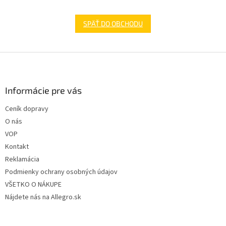
SPÄŤ DO OBCHODU
Z
á
p
ä
Informácie pre vás
t
Ceník dopravy
i
O nás
e
VOP
Kontakt
Reklamácia
Podmienky ochrany osobných údajov
VŠETKO O NÁKUPE
Nájdete nás na Allegro.sk