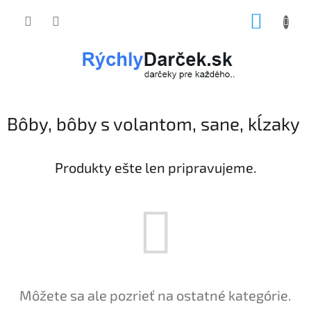
Prejsť
NÁKUP
na
obsah
KOŠÍK
Bôby, bôby s volantom, sane, kĺzaky
Produkty ešte len pripravujeme.
Môžete sa ale pozrieť na ostatné kategórie.