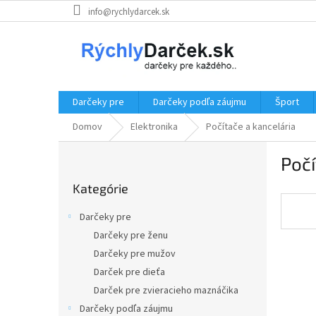
Prejsť
info@rychlydarcek.sk
na
obsah
Darčeky pre
Darčeky podľa záujmu
Šport
Domov
Elektronika
Počítače a kancelária
B
Počí
o
Preskočiť
č
Kategórie
kategórie
n
ý
Darčeky pre
p
Darčeky pre ženu
a
Darčeky pre mužov
n
e
Darček pre dieťa
l
Darček pre zvieracieho maznáčika
Darčeky podľa záujmu