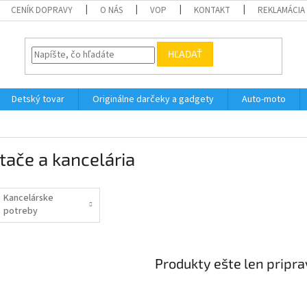
CENÍK DOPRAVY
O NÁS
VOP
KONTAKT
REKLAMÁCIA
HĽADAŤ
Detský tovar
Originálne darčeky a gadgety
Auto-moto
tače a kancelária
Kancelárske
potreby
Produkty ešte len pripr