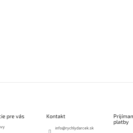
ie pre vás
Kontakt
Prijíma
platby
avy
info
@
rychlydarcek.sk