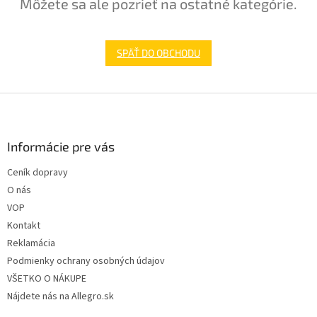
Môžete sa ale pozrieť na ostatné kategórie.
SPÄŤ DO OBCHODU
Z
á
p
ä
Informácie pre vás
t
Ceník dopravy
i
O nás
e
VOP
Kontakt
Reklamácia
Podmienky ochrany osobných údajov
VŠETKO O NÁKUPE
Nájdete nás na Allegro.sk