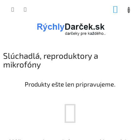
Prejsť
NÁKUP
na
obsah
KOŠÍK
Slúchadlá, reproduktory a
mikrofóny
Produkty ešte len pripravujeme.