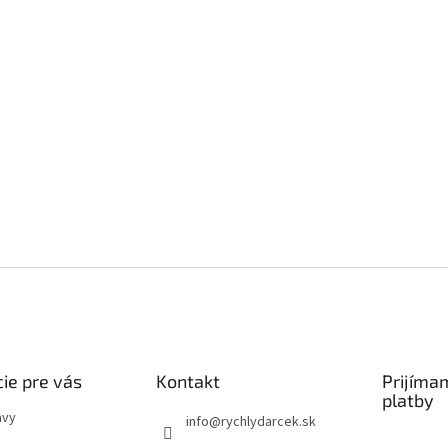
ie pre vás
Kontakt
Prijíma
platby
avy
info
@
rychlydarcek.sk