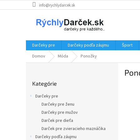
Prejsť
info@rychlydarcek.sk
na
obsah
Darčeky pre
Darčeky podľa záujmu
Šport
Domov
Móda
Ponožky
B
Pon
o
Preskočiť
č
Kategórie
kategórie
n
ý
Darčeky pre
p
Darčeky pre ženu
a
Darčeky pre mužov
n
e
Darček pre dieťa
l
Darček pre zvieracieho maznáčika
Darčeky podľa záujmu