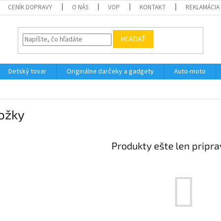
CENÍK DOPRAVY
O NÁS
VOP
KONTAKT
REKLAMÁCIA
HĽADAŤ
Detský tovar
Originálne darčeky a gadgety
Auto-moto
ožky
Produkty ešte len pripr