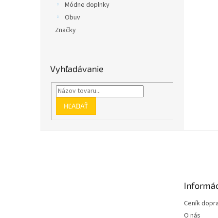
Módne doplnky
Obuv
Značky
Vyhľadávanie
HĽADAŤ
Z
á
p
ä
t
Informác
i
e
Ceník dopr
O nás