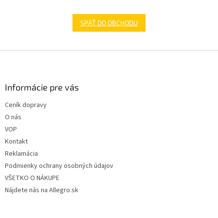
SPÄŤ DO OBCHODU
Z
á
p
ä
Informácie pre vás
t
Ceník dopravy
i
O nás
e
VOP
Kontakt
Reklamácia
Podmienky ochrany osobných údajov
VŠETKO O NÁKUPE
Nájdete nás na Allegro.sk