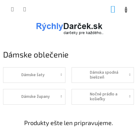
Prejsť
NÁKUP
na
obsah
KOŠÍK
Dámske oblečenie
Dámska spodná
Dámske šaty
bielizeň
Nočné prádlo a
Dámske župany
košieľky
Produkty ešte len pripravujeme.