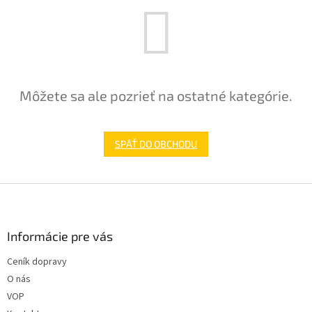
Môžete sa ale pozrieť na ostatné kategórie.
SPÄŤ DO OBCHODU
Z
á
p
ä
Informácie pre vás
t
Ceník dopravy
i
O nás
e
VOP