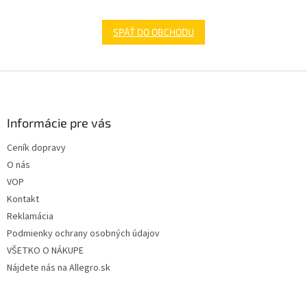
SPÄŤ DO OBCHODU
Z
á
p
ä
Informácie pre vás
t
Ceník dopravy
i
O nás
e
VOP
Kontakt
Reklamácia
Podmienky ochrany osobných údajov
VŠETKO O NÁKUPE
Nájdete nás na Allegro.sk