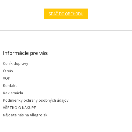
SPÄŤ DO OBCHODU
Z
á
p
ä
Informácie pre vás
t
Ceník dopravy
i
O nás
e
VOP
Kontakt
Reklamácia
Podmienky ochrany osobných údajov
VŠETKO O NÁKUPE
Nájdete nás na Allegro.sk