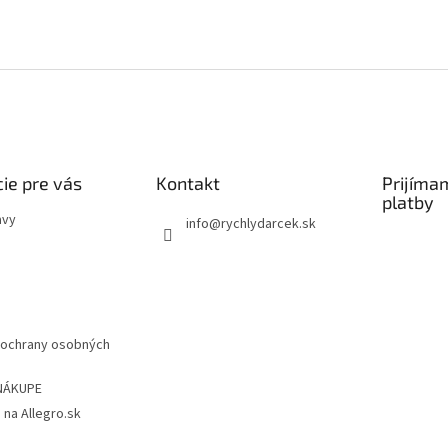
ie pre vás
Kontakt
Prijíma
platby
avy
info
@
rychlydarcek.sk
ochrany osobných
NÁKUPE
 na Allegro.sk