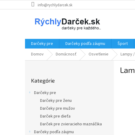
Prejsť
info@rychlydarcek.sk
na
obsah
Darčeky pre
Darčeky podľa záujmu
Šport
Domov
Domácnosť
Osvetlenie
Lampy /
B
Lam
o
Preskočiť
č
Kategórie
kategórie
n
ý
Darčeky pre
p
Darčeky pre ženu
a
Darčeky pre mužov
n
e
Darček pre dieťa
l
Darček pre zvieracieho maznáčika
Darčeky podľa záujmu