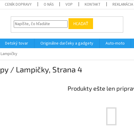
CENÍK DOPRAVY
O NÁS
VOP
KONTAKT
REKLAMÁCIA
HĽADAŤ
Detský tovar
Originálne darčeky a gadgety
Auto-moto
 Lampičky
py / Lampičky
, Strana 4
Produkty ešte len pripr