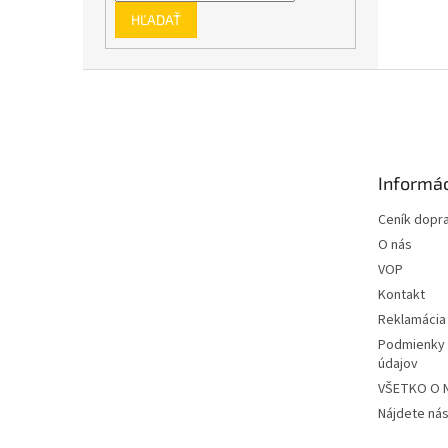
HĽADAŤ
Z
á
p
ä
t
Informác
i
e
Ceník dopr
O nás
VOP
Kontakt
Reklamácia
Podmienky 
údajov
VŠETKO O 
Nájdete nás