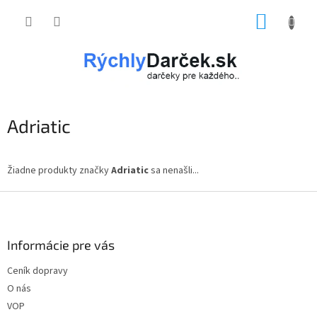
Prejsť
NÁKUP
na
obsah
KOŠÍK
Adriatic
Žiadne produkty značky
Adriatic
sa nenašli...
Z
á
p
ä
Informácie pre vás
t
Ceník dopravy
i
O nás
e
VOP