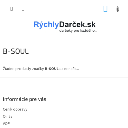
Prejsť
NÁKUP
na
obsah
KOŠÍK
B-SOUL
Žiadne produkty značky
B-SOUL
sa nenašli...
Z
á
p
ä
Informácie pre vás
t
Ceník dopravy
i
O nás
e
VOP