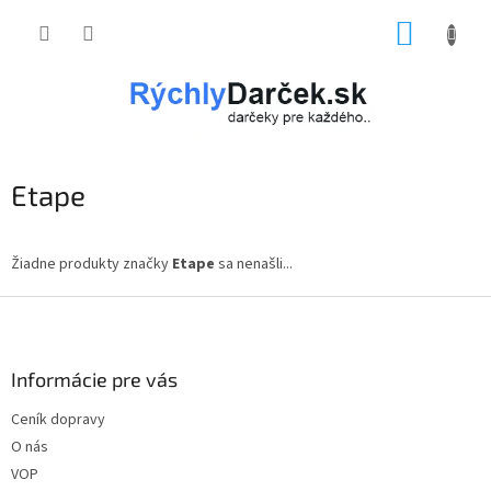
Prejsť
NÁKUP
na
obsah
KOŠÍK
Etape
Žiadne produkty značky
Etape
sa nenašli...
Z
á
p
ä
Informácie pre vás
t
Ceník dopravy
i
O nás
e
VOP