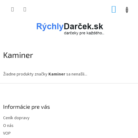
Prejsť
NÁKUP
na
obsah
KOŠÍK
Kaminer
Žiadne produkty značky
Kaminer
sa nenašli...
Z
á
p
ä
Informácie pre vás
t
Ceník dopravy
i
O nás
e
VOP