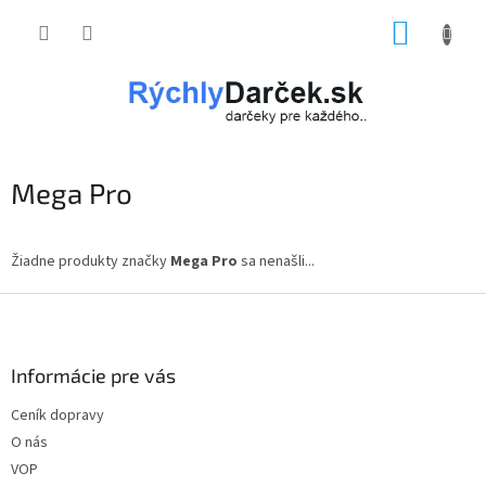
Prejsť
NÁKUP
na
obsah
KOŠÍK
Mega Pro
Žiadne produkty značky
Mega Pro
sa nenašli...
Z
á
p
ä
Informácie pre vás
t
Ceník dopravy
i
O nás
e
VOP