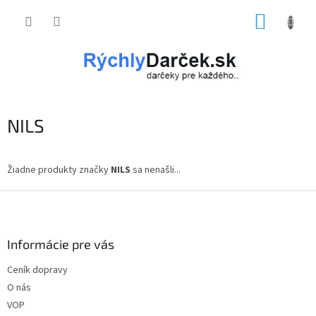
Prejsť
NÁKUP
na
obsah
KOŠÍK
NILS
Žiadne produkty značky
NILS
sa nenašli...
Z
á
p
ä
Informácie pre vás
t
Ceník dopravy
i
O nás
e
VOP