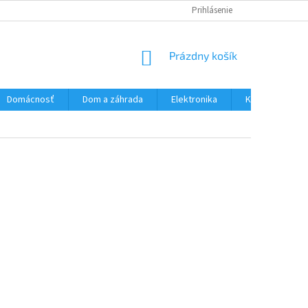
PODMIENKY OCHRANY OSOBNÝCH ÚDAJOV
Prihlásenie
VŠETKO O NÁKUPE
NÁKUPNÝ
Prázdny košík
KOŠÍK
Domácnosť
Dom a záhrada
Elektronika
Kozmetika a zd