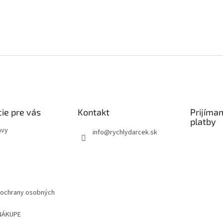
ie pre vás
Kontakt
Prijíma
platby
avy
info
@
rychlydarcek.sk
ochrany osobných
NÁKUPE