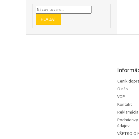
HĽADAŤ
Z
á
p
ä
t
Informác
i
e
Ceník dopr
O nás
VOP
Kontakt
Reklamácia
Podmienky 
údajov
VŠETKO O 