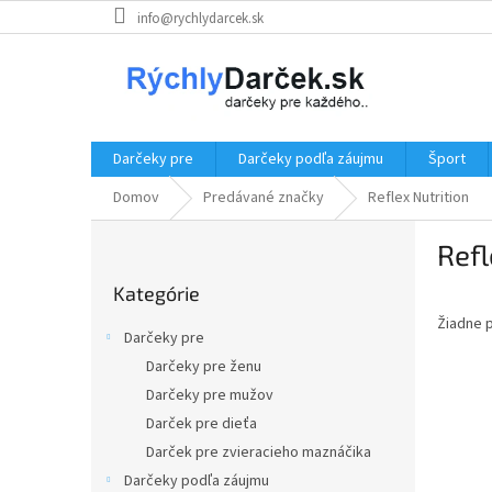
Prejsť
info@rychlydarcek.sk
na
obsah
Darčeky pre
Darčeky podľa záujmu
Šport
Domov
Predávané značky
Reflex Nutrition
B
Refl
o
Preskočiť
č
Kategórie
kategórie
n
Žiadne 
ý
Darčeky pre
p
Darčeky pre ženu
a
Darčeky pre mužov
n
e
Darček pre dieťa
l
Darček pre zvieracieho maznáčika
Darčeky podľa záujmu