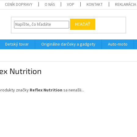
CENÍK DOPRAVY
O NÁS
VOP
KONTAKT
REKLAMÁCIA
HĽADAŤ
Detský tovar
Originálne darčeky a gadgety
Auto-moto
ex Nutrition
produkty značky
Reflex Nutrition
sa nenašli...