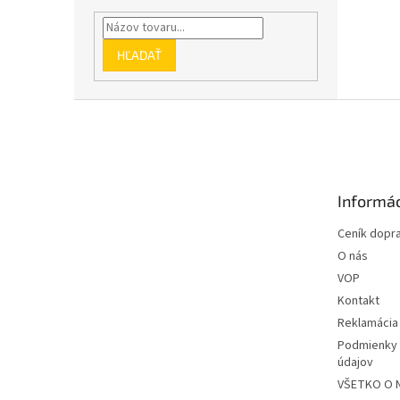
HĽADAŤ
Z
á
p
ä
t
Informác
i
e
Ceník dopr
O nás
VOP
Kontakt
Reklamácia
Podmienky 
údajov
VŠETKO O 