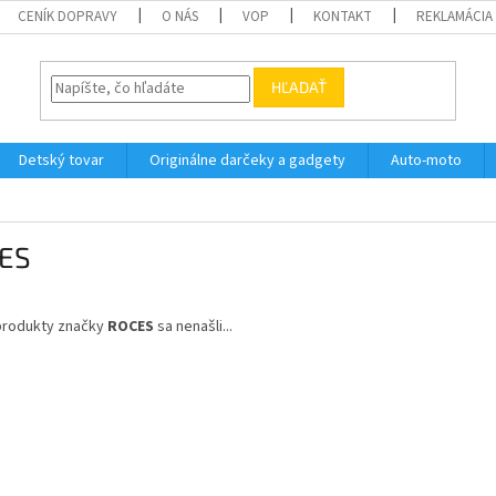
CENÍK DOPRAVY
O NÁS
VOP
KONTAKT
REKLAMÁCIA
HĽADAŤ
Detský tovar
Originálne darčeky a gadgety
Auto-moto
ES
produkty značky
ROCES
sa nenašli...