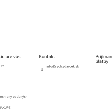
ie pre vás
Kontakt
Prijíma
platby
avy
info
@
rychlydarcek.sk
ochrany osobných
NÁKUPE