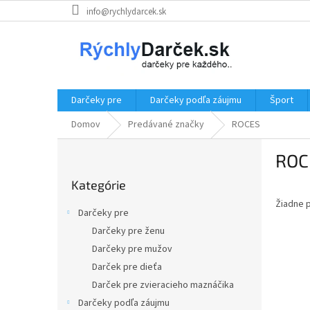
Prejsť
info@rychlydarcek.sk
na
obsah
Darčeky pre
Darčeky podľa záujmu
Šport
Domov
Predávané značky
ROCES
B
ROC
o
Preskočiť
č
Kategórie
kategórie
n
Žiadne 
ý
Darčeky pre
p
Darčeky pre ženu
a
Darčeky pre mužov
n
e
Darček pre dieťa
l
Darček pre zvieracieho maznáčika
Darčeky podľa záujmu