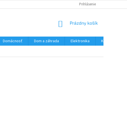
PODMIENKY OCHRANY OSOBNÝCH ÚDAJOV
Prihlásenie
VŠETKO O NÁKUPE
NÁKUPNÝ
Prázdny košík
KOŠÍK
Domácnosť
Dom a záhrada
Elektronika
Kozmetika a zd