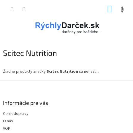
Prejsť
NÁKUP
na
obsah
KOŠÍK
Scitec Nutrition
Žiadne produkty značky
Scitec Nutrition
sa nenašli...
Z
á
p
ä
Informácie pre vás
t
Ceník dopravy
i
O nás
e
VOP