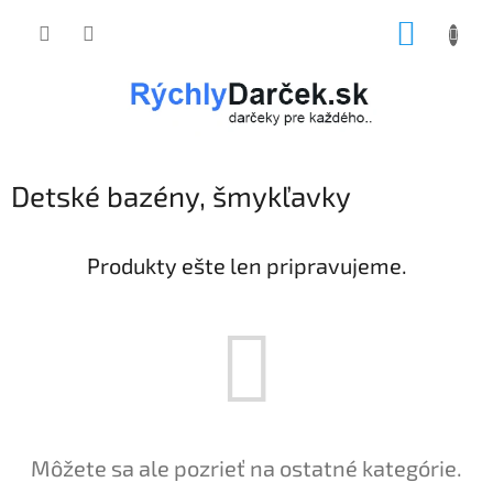
Prejsť
NÁKUP
na
obsah
KOŠÍK
Detské bazény, šmykľavky
Produkty ešte len pripravujeme.
Môžete sa ale pozrieť na ostatné kategórie.