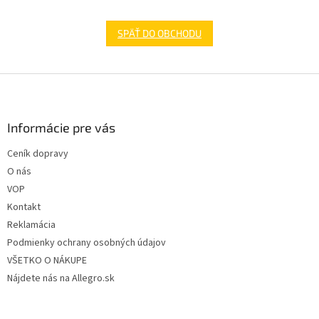
SPÄŤ DO OBCHODU
Z
á
p
ä
Informácie pre vás
t
Ceník dopravy
i
O nás
e
VOP
Kontakt
Reklamácia
Podmienky ochrany osobných údajov
VŠETKO O NÁKUPE
Nájdete nás na Allegro.sk