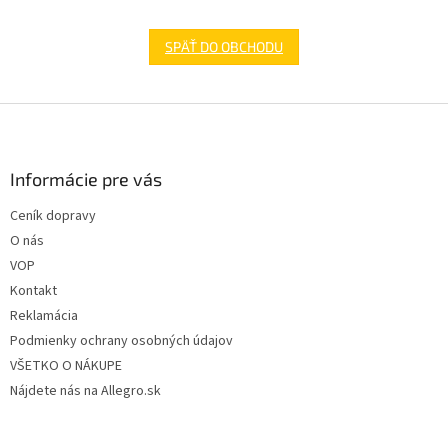
SPÄŤ DO OBCHODU
Z
á
p
ä
Informácie pre vás
t
Ceník dopravy
i
O nás
e
VOP
Kontakt
Reklamácia
Podmienky ochrany osobných údajov
VŠETKO O NÁKUPE
Nájdete nás na Allegro.sk